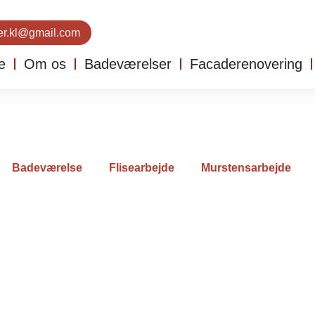
er.kl@gmail.com
e
Om os
Badeværelser
Facaderenovering
Badeværelse
Flisearbejde
Murstensarbejde