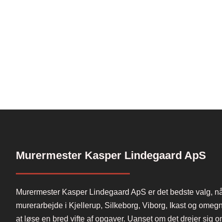
Murermester Kasper Lindegaard ApS
Murermester Kasper Lindegaard ApS er det bedste valg, nå
murerarbejde i Kjellerup, Silkeborg, Viborg, Ikast og omegn.
at løse en bred vifte af opgaver. Uanset om det drejer sig 