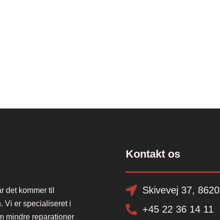
Kontakt os
Skivevej 37, 8620
r det kommer til
 Vi er specialiseret i
+45 22 36 14 11
om mindre reparationer