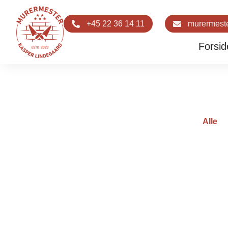
Reference
+45 22 36 14 11
murermest
Forsid
Alle